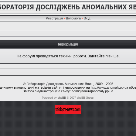
Реєстрація
•
Допомога
•
Вхід
Інформація
На форумі проводяться технічні роботи. Завітайте пізніше.
©
Лабораторія Досліджень Аномальних Явищ
, 2009—2025
ь-якому використанні матеріалів сайту гіперпосилання на
http://www.anomaly.pp.ua
обов
Зв'язок з адміністрацією сайту: admin[пошта]anomaly.pp.ua
Powered by
phpBB
© 2007 phpBB Group.