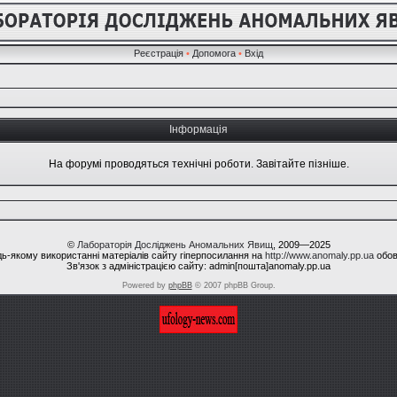
Реєстрація
•
Допомога
•
Вхід
Інформація
На форумі проводяться технічні роботи. Завітайте пізніше.
©
Лабораторія Досліджень Аномальних Явищ
, 2009—2025
ь-якому використанні матеріалів сайту гіперпосилання на
http://www.anomaly.pp.ua
обов
Зв'язок з адміністрацією сайту: admin[пошта]anomaly.pp.ua
Powered by
phpBB
© 2007 phpBB Group.