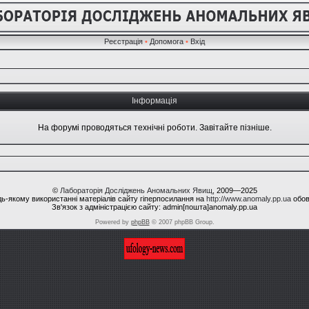
Реєстрація
•
Допомога
•
Вхід
Інформація
На форумі проводяться технічні роботи. Завітайте пізніше.
©
Лабораторія Досліджень Аномальних Явищ
, 2009—2025
ь-якому використанні матеріалів сайту гіперпосилання на
http://www.anomaly.pp.ua
обов
Зв'язок з адміністрацією сайту: admin[пошта]anomaly.pp.ua
Powered by
phpBB
© 2007 phpBB Group.