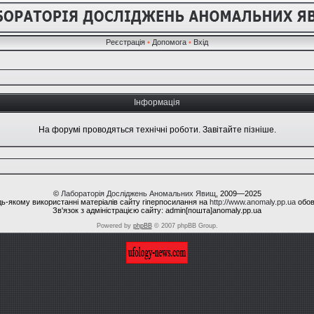
Реєстрація
•
Допомога
•
Вхід
Інформація
На форумі проводяться технічні роботи. Завітайте пізніше.
©
Лабораторія Досліджень Аномальних Явищ
, 2009—2025
ь-якому використанні матеріалів сайту гіперпосилання на
http://www.anomaly.pp.ua
обов
Зв'язок з адміністрацією сайту: admin[пошта]anomaly.pp.ua
Powered by
phpBB
© 2007 phpBB Group.