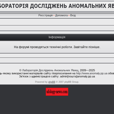
Реєстрація
•
Допомога
•
Вхід
Інформація
На форумі проводяться технічні роботи. Завітайте пізніше.
©
Лабораторія Досліджень Аномальних Явищ
, 2009—2025
ь-якому використанні матеріалів сайту гіперпосилання на
http://www.anomaly.pp.ua
обов
Зв'язок з адміністрацією сайту: admin[пошта]anomaly.pp.ua
Powered by
phpBB
© 2007 phpBB Group.