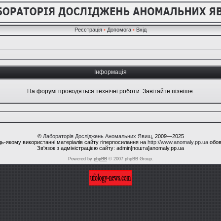
Реєстрація
•
Допомога
•
Вхід
Інформація
На форумі проводяться технічні роботи. Завітайте пізніше.
©
Лабораторія Досліджень Аномальних Явищ
, 2009—2025
ь-якому використанні матеріалів сайту гіперпосилання на
http://www.anomaly.pp.ua
обов
Зв'язок з адміністрацією сайту: admin[пошта]anomaly.pp.ua
Powered by
phpBB
© 2007 phpBB Group.