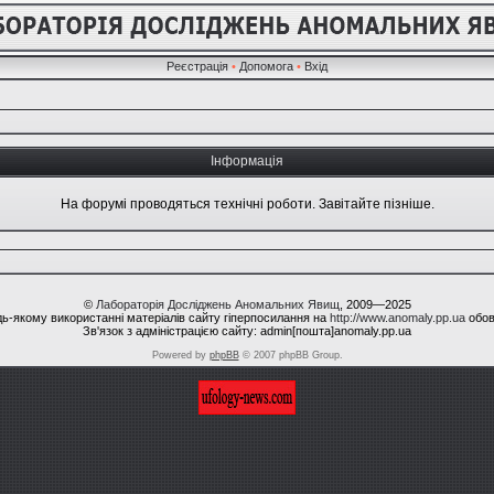
Реєстрація
•
Допомога
•
Вхід
Інформація
На форумі проводяться технічні роботи. Завітайте пізніше.
©
Лабораторія Досліджень Аномальних Явищ
, 2009—2025
ь-якому використанні матеріалів сайту гіперпосилання на
http://www.anomaly.pp.ua
обов
Зв'язок з адміністрацією сайту: admin[пошта]anomaly.pp.ua
Powered by
phpBB
© 2007 phpBB Group.