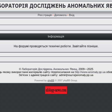
Реєстрація
•
Допомога
•
Вхід
Інформація
На форумі проводяться технічні роботи. Завітайте пізніше.
©
Лабораторія Досліджень Аномальних Явищ
, 2009—2025
ь-якому використанні матеріалів сайту гіперпосилання на
http://www.anomaly.pp.ua
обов
Зв'язок з адміністрацією сайту: admin[пошта]anomaly.pp.ua
Powered by
phpBB
© 2007 phpBB Group.