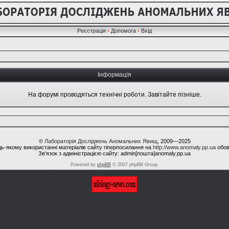
Реєстрація
•
Допомога
•
Вхід
Інформація
На форумі проводяться технічні роботи. Завітайте пізніше.
©
Лабораторія Досліджень Аномальних Явищ
, 2009—2025
ь-якому використанні матеріалів сайту гіперпосилання на
http://www.anomaly.pp.ua
обов
Зв'язок з адміністрацією сайту: admin[пошта]anomaly.pp.ua
Powered by
phpBB
© 2007 phpBB Group.