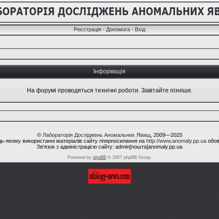
Реєстрація
•
Допомога
•
Вхід
Інформація
На форумі проводяться технічні роботи. Завітайте пізніше.
©
Лабораторія Досліджень Аномальних Явищ
, 2009—2025
ь-якому використанні матеріалів сайту гіперпосилання на
http://www.anomaly.pp.ua
обов
Зв'язок з адміністрацією сайту: admin[пошта]anomaly.pp.ua
Powered by
phpBB
© 2007 phpBB Group.